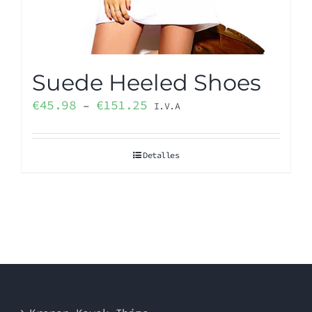
Suede Heeled Shoes
€
45.98
€
151.25
–
I.V.A
Detalles