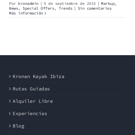
Por
kronadmin
|
9 de septiembre de 2015
|
Markup
,
News
,
Special Offers
,
Trends
|
Sin comentarios
Más información
Kronan Kayak Ibiza
Rutas Guiadas
Alquiler Libre
Experiencias
Blog